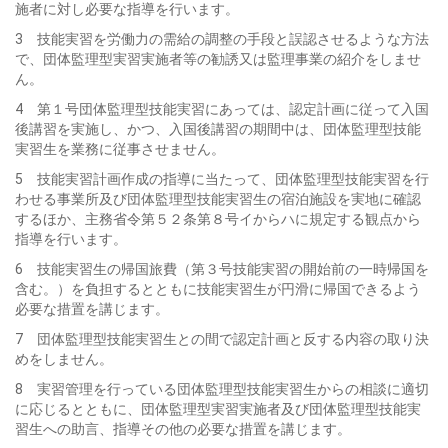
施者に対し必要な指導を行います。
3 技能実習を労働力の需給の調整の手段と誤認させるような方法
で、団体監理型実習実施者等の勧誘又は監理事業の紹介をしませ
ん。
4 第１号団体監理型技能実習にあっては、認定計画に従って入国
後講習を実施し、かつ、入国後講習の期間中は、団体監理型技能
実習生を業務に従事させません。
5 技能実習計画作成の指導に当たって、団体監理型技能実習を行
わせる事業所及び団体監理型技能実習生の宿泊施設を実地に確認
するほか、主務省令第５２条第８号イからハに規定する観点から
指導を行います。
6 技能実習生の帰国旅費（第３号技能実習の開始前の一時帰国を
含む。）を負担するとともに技能実習生が円滑に帰国できるよう
必要な措置を講じます。
7 団体監理型技能実習生との間で認定計画と反する内容の取り決
めをしません。
8 実習管理を行っている団体監理型技能実習生からの相談に適切
に応じるとともに、団体監理型実習実施者及び団体監理型技能実
習生への助言、指導その他の必要な措置を講じます。