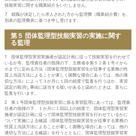
技能実習に関する職業紹介をいたしません。
7 就職が決定したら求人された方から監理費（職業紹介費）を、
別表の監理費表に基づき申し受けます。
第５ 団体監理型技能実習の実施に関す
る監理
1 団体監理型実習実施者が認定計画に従って技能実習を行わせて
いるか等、監理責任者の指揮の下、主務省令第５２条１号イから
ホまでに定める方法（団体監理型技能実習生が従事する業務の性
質上当該方法によることが著しく困難な場合にあっては、他の適
切な方法）によって３が月に１回の頻度で監査を行うほか、実習
認定の取消し事由に該当する疑いがあると認めたときは、直ちに
監査を行います。
2 第１号団体監理型技能実習に係る実習監理にあっては、監理責
任者の指揮の下、１か月に１回以上の頻度で、団体監理型実習実
施者が認定計画に従って団体監理型技能実習を行わせているかに
ついて実施による確認（団体監理型技能実習生が従事する業務の
性質上当該方法によることが著しく困難な場合にあっては、他の
適切な方法による確認）を行うとともに、団体監理型技能実習実