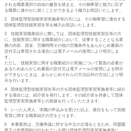
される職業選択の自由の趣旨を踏まえ、その御希望と能力に応ず
る職業に速やかに就くことができるよう極力お世話いたします。
2 団体監理型技能実習実施者等の方には、その御希望に適合する
団体監理型技能実習生等を極力お世話いたします。
3 技能実習職業紹介に際しては、団体監理型技能実習生等の方
に、技能実習に関する職業紹介において、従事することとなる業
務の内容、賃金、労働時間その他の労働条件をあらかじめ書面の
交付又は希望される場合には電子メールの使用により明示しま
す。
ただし、技能実習に関する職業紹介の実施について緊急の必要が
あるためあらかじめ書面の交付又は電子メールの使用による明示
ができないときは、あらかじめそれらの方法以外の方法により明
示を行います。
4 団体監理型技能実習生等の方を団体監理型実習実施者等に紹介
する場合には、紹介状を発行します。その紹介状を持参して団体
監理型実習実施者等との面接を行っていただきます。
5 いったん求人、求職の申込みを受けた以上、責任をもって技能
実習に関する職業紹介の労をとります。
6 本事業所は、労働争議に対する中立の立場をとるため、同盟罷
業又は作業閉鎖の行われている間は団体監理型実習実施者等に、