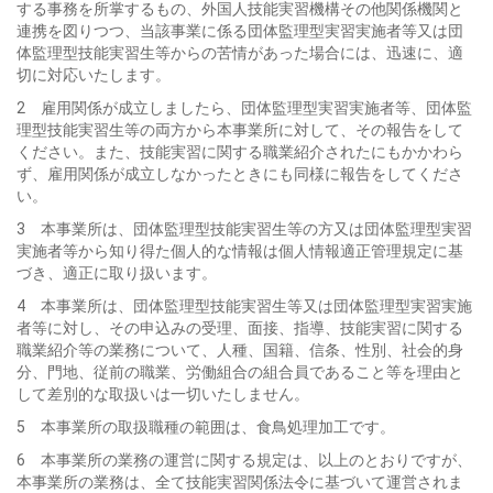
する事務を所掌するもの、外国人技能実習機構その他関係機関と
連携を図りつつ、当該事業に係る団体監理型実習実施者等又は団
体監理型技能実習生等からの苦情があった場合には、迅速に、適
切に対応いたします。
2 雇用関係が成立しましたら、団体監理型実習実施者等、団体監
理型技能実習生等の両方から本事業所に対して、その報告をして
ください。また、技能実習に関する職業紹介されたにもかかわら
ず、雇用関係が成立しなかったときにも同様に報告をしてくださ
い。
3 本事業所は、団体監理型技能実習生等の方又は団体監理型実習
実施者等から知り得た個人的な情報は個人情報適正管理規定に基
づき、適正に取り扱います。
4 本事業所は、団体監理型技能実習生等又は団体監理型実習実施
者等に対し、その申込みの受理、面接、指導、技能実習に関する
職業紹介等の業務について、人種、国籍、信条、性別、社会的身
分、門地、従前の職業、労働組合の組合員であること等を理由と
して差別的な取扱いは一切いたしません。
5 本事業所の取扱職種の範囲は、食鳥処理加工です。
6 本事業所の業務の運営に関する規定は、以上のとおりですが、
本事業所の業務は、全て技能実習関係法令に基づいて運営されま