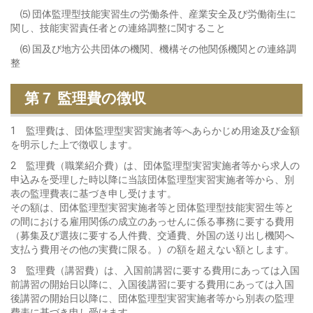
⑸ 団体監理型技能実習生の労働条件、産業安全及び労働衛生に
関し、技能実習責任者との連絡調整に関すること
⑹ 国及び地方公共団体の機関、機構その他関係機関との連絡調
整
第７ 監理費の徴収
1 監理費は、団体監理型実習実施者等へあらかじめ用途及び金額
を明示した上で徴収します。
2 監理費（職業紹介費）は、団体監理型実習実施者等から求人の
申込みを受理した時以降に当該団体監理型実習実施者等から、別
表の監理費表に基づき申し受けます。
その額は、団体監理型実習実施者等と団体監理型技能実習生等と
の間における雇用関係の成立のあっせんに係る事務に要する費用
（募集及び選抜に要する人件費、交通費、外国の送り出し機関へ
支払う費用その他の実費に限る。）の額を超えない額とします。
3 監理費（講習費）は、入国前講習に要する費用にあっては入国
前講習の開始日以降に、入国後講習に要する費用にあっては入国
後講習の開始日以降に、団体監理型実習実施者等から別表の監理
費表に基づき申し受けます。