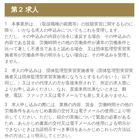
第２ 求人
1 本事業所は、（取扱職種の範囲等）の技能実習に関するものに
限り、いかなる求人の申込みについてもこれを受理します。
ただし、その申込みの内容が法令に違反する場合、その申込みの
内容である賃金、労働時間その他の労働条件が通常の労働条件と
比べて著しく不適当であると認める場合、又は団体監理型実習実
施者等が労働条件等の明示をしない場合は、その申込みを受理し
ません。
2 求人の申込みは、団体監理型実習実施者等（団体監理型実習実
施者又は団体監理型実習実施者になろうとするものをいう。以下
同じ。）又はその代理人の方が直接来所されて、所定の求人票に
よりお申し込みください。なお、直接来所出来ないときは、郵
便、電話、ファックス又は電子メールでも差し支えありません。
3 求人申し込みの際には、業務の内容、賃金、労働時間その他の
労働条件をあらかじめ書面の交付又は電子メールの使用により明
示してください。ただし、紹介の実施について緊急の必要がある
ため、あらかじめ書面の交付又は電子メールの使用による明示が
できないときは当該明示すべき事項をあらかじめこれらの方法以
外の方法により明示してください。