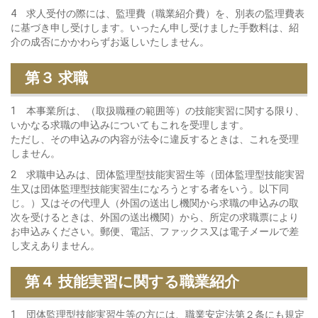
4 求人受付の際には、監理費（職業紹介費）を、別表の監理費表
に基づき申し受けします。いったん申し受けました手数料は、紹
介の成否にかかわらずお返しいたしません。
第３ 求職
1 本事業所は、（取扱職種の範囲等）の技能実習に関する限り、
いかなる求職の申込みについてもこれを受理します。
ただし、その申込みの内容が法令に違反するときは、これを受理
しません。
2 求職申込みは、団体監理型技能実習生等（団体監理型技能実習
生又は団体監理型技能実習生になろうとする者をいう。以下同
じ。）又はその代理人（外国の送出し機関から求職の申込みの取
次を受けるときは、外国の送出機関）から、所定の求職票により
お申込みください。郵便、電話、ファックス又は電子メールで差
し支えありません。
第４ 技能実習に関する職業紹介
1 団体監理型技能実習生等の方には、職業安定法第２条にも規定