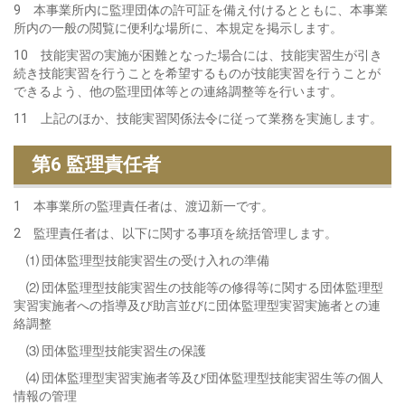
9 本事業所内に監理団体の許可証を備え付けるとともに、本事業
所内の一般の閲覧に便利な場所に、本規定を掲示します。
10 技能実習の実施が困難となった場合には、技能実習生が引き
続き技能実習を行うことを希望するものが技能実習を行うことが
できるよう、他の監理団体等との連絡調整等を行います。
11 上記のほか、技能実習関係法令に従って業務を実施します。
第6 監理責任者
1 本事業所の監理責任者は、渡辺新一です。
2 監理責任者は、以下に関する事項を統括管理します。
⑴ 団体監理型技能実習生の受け入れの準備
⑵ 団体監理型技能実習生の技能等の修得等に関する団体監理型
実習実施者への指導及び助言並びに団体監理型実習実施者との連
絡調整
⑶ 団体監理型技能実習生の保護
⑷ 団体監理型実習実施者等及び団体監理型技能実習生等の個人
情報の管理