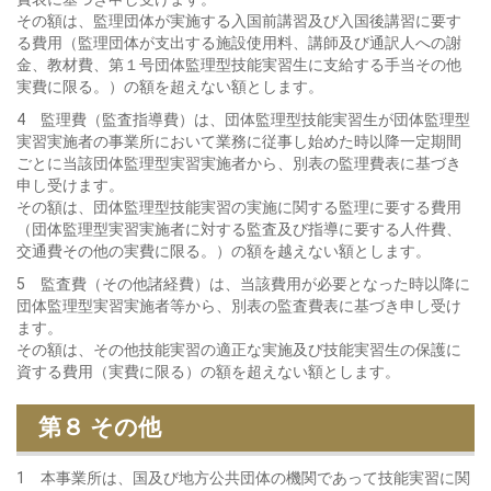
その額は、監理団体が実施する入国前講習及び入国後講習に要す
る費用（監理団体が支出する施設使用料、講師及び通訳人への謝
金、教材費、第１号団体監理型技能実習生に支給する手当その他
実費に限る。）の額を超えない額とします。
4 監理費（監査指導費）は、団体監理型技能実習生が団体監理型
実習実施者の事業所において業務に従事し始めた時以降一定期間
ごとに当該団体監理型実習実施者から、別表の監理費表に基づき
申し受けます。
その額は、団体監理型技能実習の実施に関する監理に要する費用
（団体監理型実習実施者に対する監査及び指導に要する人件費、
交通費その他の実費に限る。）の額を越えない額とします。
5 監査費（その他諸経費）は、当該費用が必要となった時以降に
団体監理型実習実施者等から、別表の監査費表に基づき申し受け
ます。
その額は、その他技能実習の適正な実施及び技能実習生の保護に
資する費用（実費に限る）の額を超えない額とします。
第８ その他
1 本事業所は、国及び地方公共団体の機関であって技能実習に関