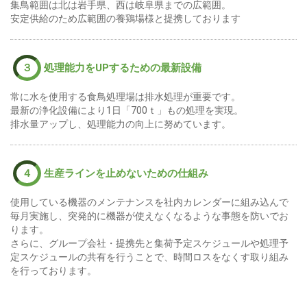
集鳥範囲は北は岩手県、西は岐阜県までの広範囲。
安定供給のため広範囲の養鶏場様と提携しております
３
処理能力をUPするための最新設備
常に水を使用する食鳥処理場は排水処理が重要です。
最新の浄化設備により1日「700ｔ」もの処理を実現。
排水量アップし、処理能力の向上に努めています。
４
生産ラインを止めないための仕組み
使用している機器のメンテナンスを社内カレンダーに組み込んで
毎月実施し、突発的に機器が使えなくなるような事態を防いでお
ります。
さらに、グループ会社・提携先と集荷予定スケジュールや処理予
定スケジュールの共有を行うことで、時間ロスをなくす取り組み
を行っております。