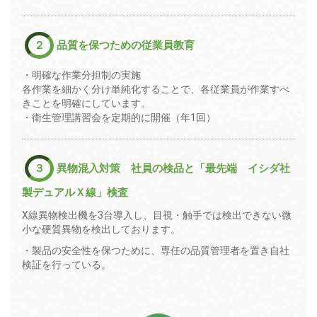
２
品質を保つための従業員教育
・明確な作業分担制の実施
各作業を細かく分け単純化することで、各従業員が作業すべ
きことを明確にしています。
・衛生管理講習会を定期的に開催（年1回）
３
異物混入対策 社員の検品と「最先端 イシダ社
製デュアルＸ線」検査
Ⅹ線異物検出機を3台導入し、目視・触手では検出できない微
小な硬質異物を検出しております。
・製品の安全性を保つために、専任の品質管理者を置き自社
検証を行っている。