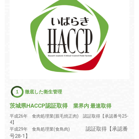
１
徹底した衛生管理
茨城県HACCP認証取得
業界内 最速取得
平成26年 食肉処理業(親毛焼正肉) 認証取得【承認番号25-
4】
認証取得【承認番
平成29年 食鳥処理業(食鳥肉)
号28-1】