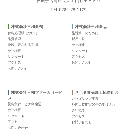
茨城県古河市長左エ門新田８８９
TEL:0280-78-1129
株式会社三和食鶏
株式会社三和食品
食鳥処理場について
品質第一のために
品質管理
製品一覧
地域に愛される工場
会社概要
会社概要
リクルート
リクルート
アクセス
アクセス
お問い合わせ
お問い合わせ
株式会社三和ファームサービ
さしま食品加工協同組合
ス
レンダリング事業
親鳥集荷・ヒナ鳥輸送
外国人技能実習生の受け入れ
会社概要
会社概要
リクルート
アクセス
アクセス
お問い合わせ
お問い合わせ